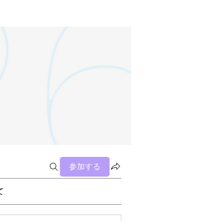
参加する
て