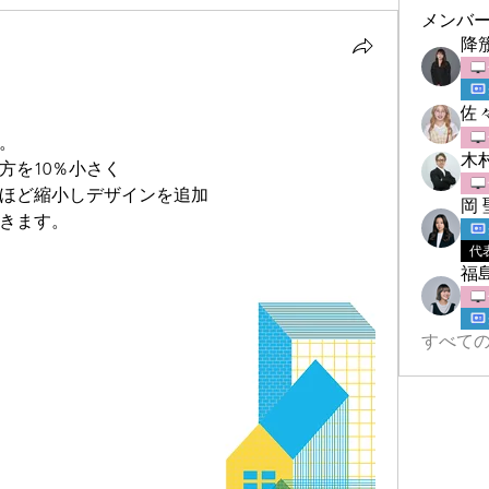
メンバ
降
佐
。
木
方を10％小さく
0%ほど縮小しデザインを追加
岡 
きます。
代
福
すべての