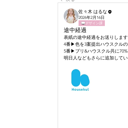
佐々木 はるな
2026年2月16日
デザイン課
途中経過
表紙の途中経過をお送りします
4番▶︎色を3案提出ハウスクルの
5番▶︎ブリ&ハウスクル共に7
明日人などもさらに追加してい