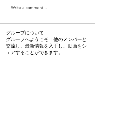
Write a comment...
グループについて
グループへようこそ！他のメンバーと
交流し、最新情報を入手し、動画をシ
ェアすることができます。
メンバー
降籏 向日葵
フォロー
デザイン課
クリエイティブ課
佐々木 はるな
フォロー
デザイン課
木村 忠由
フォロー
デザイン課
課長
岡 聖奈
フォロー
クリエイティブ課