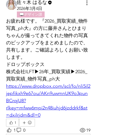
佐々木 はるな
2026年3月4日
デザイン課
お疲れ様です。『2026_買取実績_物件
写真_ph大』の方に藤井さんとひまり
ちゃんが撮ってきてくれた物件の写真
のピックアップをまとめましたので、
共有します。ご確認よろしくお願い致
します。
ドロップボックス
株式会社ILFT▶︎26年_買取実績▶︎2026_
買取実績_物件写真_ph大
https://www.dropbox.com/scl/fo/nli5il2
jepfikxh9e67ou/AKn9uwmnUK9o3pun
BCrqjU8?
rlkey=mfww6mpi2n48iuhjd6jzddrkf&st
=dxilrjdm&dl=0
1
1
0
19