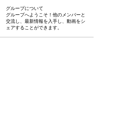
グループについて
グループへようこそ！他のメンバーと
交流し、最新情報を入手し、動画をシ
ェアすることができます。
メンバー
降籏 向日葵
フォロー
デザイン課
クリエイティブ課
佐々木 はるな
フォロー
デザイン課
木村 忠由
フォロー
デザイン課
課長
岡 聖奈
フォロー
クリエイティブ課
代表取締役
福島 綾香
フォロー
デザイン課
クリエイティブ課