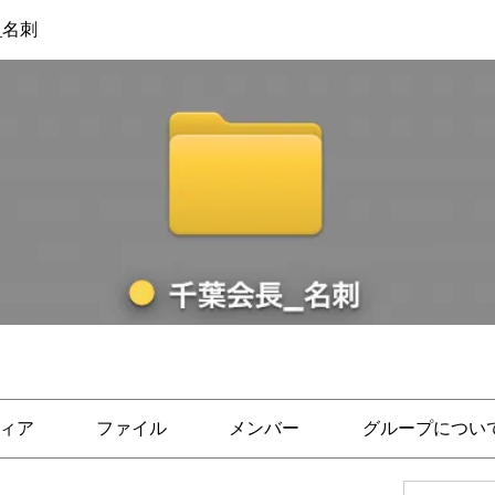
_名刺
ィア
ファイル
メンバー
グループについ