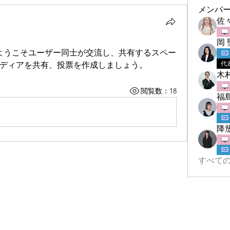
メンバ
佐
岡 
ようこそユーザー同士が交流し、共有するスペー
代
ディアを共有、投票を作成しましょう。
木
閲覧数：18
福
降
すべての